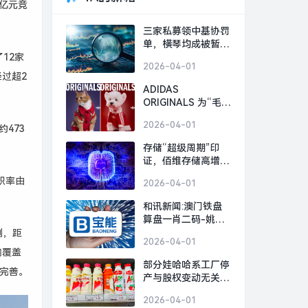
4亿元竞
三家私募领中基协罚
单，横琴均成被暂停
12家
备案12个月|界面新
2026-04-01
闻
过超2
ADIDAS
ORIGINALS 为“毛孩
子”设计马年新衣，
2026-04-01
473
GAP与中国京剧联名
｜是日美好事物|界
存储“超级周期”印
面新闻 · 时尚
证，佰维存储高增长
能否贯穿全年？有三
容积率由
2026-04-01
大悬念|界面新闻 ·
证券
和讯新闻:澳门铁盘
算盘一肖二码-姚振
华及宝能集团等再被
侧，距
2026-04-01
执行5.6亿，被执行
内覆盖
总金额超470亿|界面
部分娃哈哈系工厂停
套完善。
新闻 · 地产
产与股权变动无关|
界面新闻
2026-04-01