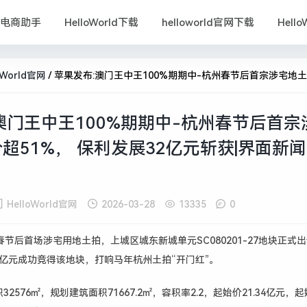
跨境电商助手
HelloWorld下载
helloworld官网下载
Hell
oWorld官网
/
苹果发布:澳门王中王100%期期中-杭州春节后首宗涉宅地土拍溢价超51%， 保利发展32亿元斩获|界面新闻 ·
澳门王中王100%期期中-杭州春节后首宗
超51%， 保利发展32亿元斩获|界面新闻 
HelloWorld官网
2026-03-28
13335
0
春节后首场涉宅用地土拍，上城区城东新城单元SC080201-27地块正式
24亿元成功竞得该地块，打响马年杭州土拍“开门红”。
2576㎡，规划建筑面积71667.2㎡，容积率2.2，起始价21.34亿元，