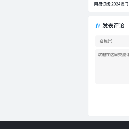
网易订阅:2024澳
晚一肖一码-若羽臣
转型成一家快消公司
界面新闻
发表评论