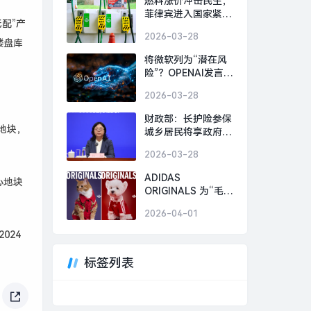
燃料涨价冲击民生，
菲律宾进入国家紧急
配”产
状态|界面新闻 · 天
2026-03-28
下
楼盘库
将微软列为“潜在风
险”？OPENAI发言人
回应|界面新闻 · 科
2026-03-28
技
财政部：长护险参保
9地块，
城乡居民将享政府补
助，资金由中央和地
2026-03-28
方财政共同承担|界
面新闻 · 中国
ADIDAS
心地块
ORIGINALS 为“毛孩
子”设计马年新衣，
2026-04-01
GAP与中国京剧联名
｜是日美好事物|界
024
面新闻 · 时尚
标签列表