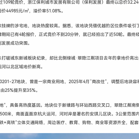
。经过109轮竞价，浙江保利城市发展有限公司（保利发展）最终以总价32.2
44985元/㎡，溢价率51.08%。
宗挂牌的涉宅地，地块热度较高。据悉，该地块凭借优越的区位条件吸引了
期间已有4轮报价，正式竞价不到20分钟，就已经拍出了近50轮。最终经
利发展成功突围。
打破城东新城板块纪录，却比北侧绿城·翠隐江粼项目去年的拿地价高出约
运河以北区域地价新高。
0201-27地块，曾是一宗商业用地，2025年4月“商改住”，调整后地块
率由25%提升至35%。
地”，具备高热度基因。地块
位于新塘路与环站西路交叉口，翠隐江粼南
500米，南面
直面京杭大运河，
河对岸是著名的安琪儿区块。
3公里范围
地铁+高铁”立体交通网络，周边医疗、教育、购物、商业等资源齐全，配