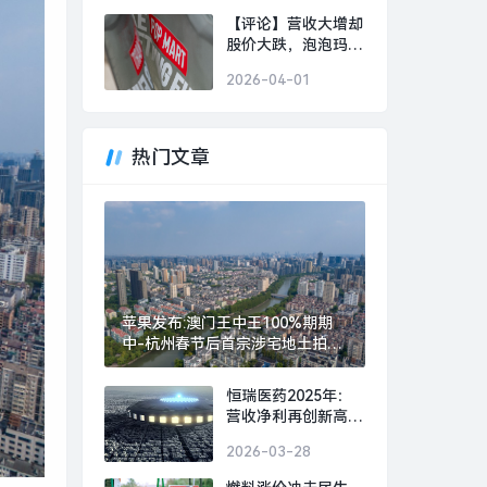
【评论】营收大增却
股价大跌，泡泡玛特
还需继续证明自己|
2026-04-01
界面新闻
热门文章
苹果发布:澳门王中王100%期期
中-杭州春节后首宗涉宅地土拍溢
价超51%， 保利发展32亿元斩获|
界面新闻 · 地产
恒瑞医药2025年：
营收净利再创新高，
创新药销售增长，
2026-03-28
BD交易活跃|界面新
闻