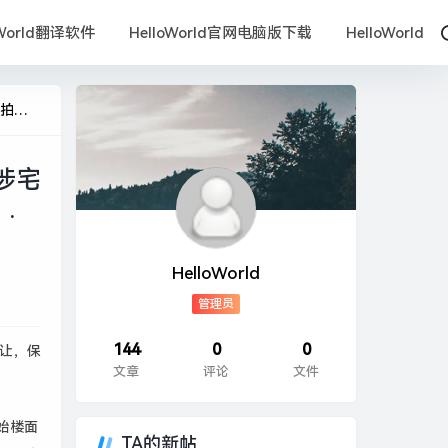
oWorld翻译软件
HelloWorld官网电脑版下载
HelloWorld
 地产
涉宅
·
HelloWorld
管理员
144
0
0
出让，保
文章
评论
文件
起始楼面
TA的新帖