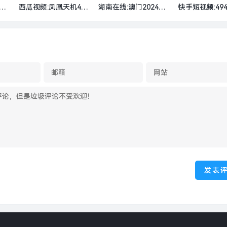
闻 · 地产
门今
西瓜视频:凤凰天机46
湖南在线:澳门2024年
快手短视频:49
已
8888开奖结果-多数省
今晚开奖结果-商业头
澳门彩最准确
|
份预计今年财政收入
条No.67 | 零跑盈利，
澳-云南腾冲被
增长2-4%，“投资于
务实胜出|界面新闻 ·
赌局，当地抓
人”是支出重点|界面新
汽车
人|界面新闻 · 
闻