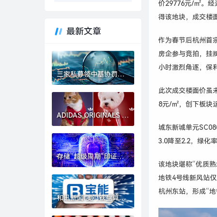
价29776元/㎡
得该地块，成交楼面价
最新文章
作为春节后杭州首
房企参与竞拍，挂牌
小时激烈角逐，保
三家私募领中基协罚
单，横琴均成被暂停备
此次成交楼面价虽未
案12个月|界面新闻
8元/㎡，创下板块
ADIDAS ORIGINALS 为
“毛孩子”设计马年新
城东新城单元SC08
衣，GAP与中国京剧联
3.0降至2.2，绿化
名｜是日美好事物|界面
新闻 · 时尚
存储“超级周期”印证，
该地块堪称“优质熟
佰维存储高增长能否贯
穿全年？有三大悬念|界
地铁4号线新风站仅
面新闻 · 证券
杭州东站，形成“
和讯新闻:澳门铁盘算盘
一肖二码-姚振华及宝能
集团等再被执行5.6亿，