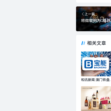
上一篇
相关文章
和讯新闻:澳门铁盘
盘一肖二码-姚振华
宝能集团等再被执行
6亿，被执行总金额
470亿|界面新闻 · 
产