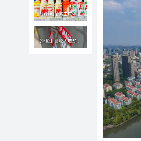
被执行总金额超470亿|
界面新闻 · 地产
部分娃哈哈系工厂停产
与股权变动无关|界面新
闻
【评论】营收大增却股
价大跌，泡泡玛特还需
继续证明自己|界面新闻