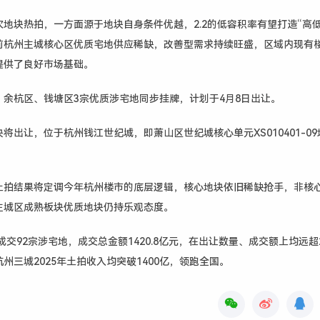
地块热拍，一方面源于地块自身条件优越，2.2的低容积率有望打造“高低
前杭州主城核心区优质宅地供应稀缺，改善型需求持续旺盛，区域内现有
提供了良好市场基础。
、余杭区、钱塘区3宗优质涉宅地同步挂牌，计划于4月8日出让。
将出让，位于杭州钱江世纪城，即萧山区世纪城核心单元XS010401-0
土拍结果将定调今年杭州楼市的底层逻辑，核心地块依旧稀缺抢手，非核
主城区成熟板块优质地块仍持乐观态度。
成交92宗涉宅地，成交总金额1420.8亿元，在出让数量、成交额上均远超2
州三城2025年土拍收入均突破1400亿，领跑全国。