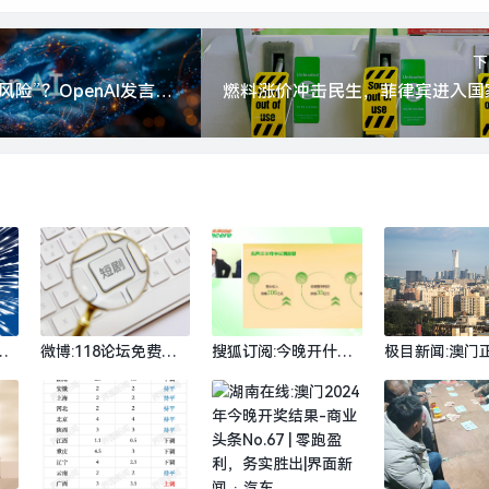
下
将微软列为“潜在风险”？OpenAI发言人回应|界面新闻 · 科技
算
微博:118论坛免费资
搜狐订阅:今晚开什么
极目新闻:澳门
及
料大全-AI“闯入”短剧
特马好-请来恒瑞老将
料免费公开管家
5.
之后|界面新闻 · 科技
后先声药业要冲击200
家房企“抢滩”
超
亿营收|界面新闻
动产REITs，
地
金超460亿，
河等民企在列|