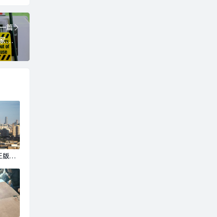
一篇
燃料涨价冲击民生，菲律宾进入国家紧急状态|界面新闻 · 天下
正版资
婆-多
商业不
总募集资
新城、星
界面新