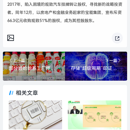
2017
年，陷入困境的观致汽车挂牌转让股权，寻找新的战略投资
者。同年
12
月，以房地产和金融业务起家的宝能集团，宣布斥资
66.3
亿元收购观致
51%
的股权，成为其控股股东。
上一篇
下一篇
部分娃哈哈系工厂停产与股权变动无关|界面新闻
存储“超级周期”印证，佰维存储高增长能否贯穿全年？有三大悬念|界面新闻 · 证券
相关文章