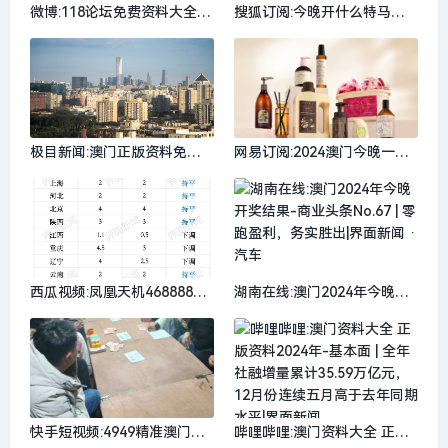
微博:118论坛免费资料大全-A
搜狐订阅:今晚开什么特马好-
I“闯入”短剧之后|界面新闻 ·
请来恒瑞老将后先声药业要冲
科技
击200亿营收|界面新闻
极目新闻:澳门正版资料免费
网易订阅:2024澳门今晚一肖
公开管家婆-多家房企“抢滩”
一码-若羽臣已转型成一家快
商业不动产REITs，总募集资
消公司|界面新闻
金超460亿，新城、星河等民
企在列|界面新闻 · 地产
西瓜视频:凤凰天机468888开
湖南在线:澳门2024年今晚开
奖结果-多数省份预计今年财
奖结果-商业头条No.67 | 零跑
政收入增长2-4%，“投资于
盈利，务实胜出|界面新闻 ·
人”是支出重点|界面新闻
汽车
快手短视频:4949精准澳门彩
哔哩哔哩:澳门资料大全 正版