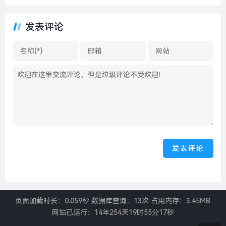
最准确的资料澳-云南腾冲被
资料2024年-基本面 | 全年社
曝暗藏赌局，当地抓获十余
融增量累计35.59万亿元，12
人|界面新闻 · 中国
发表评论
月份连续五月高于去年同期水
平|界面新闻
页面加载时长：0.059秒 数据库查询：13次 占用内存：3.45MB
网站已运行：
14年254天19时55分17秒