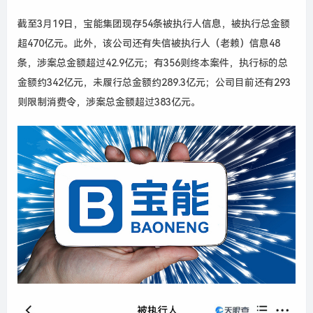
截至
3
月
19
日，宝能集团现存
54
条被执行人信息，被执行总金额
超
470
亿元。此外，该公司还有失信被执行人（老赖）信息
48
条，涉案总金额超过
42.9
亿元；有
356
则终本案件，执行标的总
金额约
342
亿元，未履行总金额约
289.3
亿元；公司目前还有
293
则限制消费令，涉案总金额超过
383
亿元。