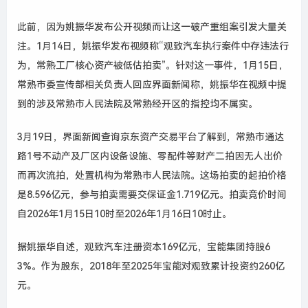
此前，因为姚振华发布公开视频而让这一破产重组案引发大量关
注。
1
月
14
日，姚振华发布视频称“观致汽车执行案件中存违法行
为，常熟工厂核心资产被低估拍卖”。针对这一事件，
1
月
15
日，
常熟市委宣传部相关负责人回应界面新闻称，姚振华在视频中提
到的涉及常熟市人民法院及常熟经开区的指控均不属实。
3
月
19
日，界面新闻查询京东资产交易平台了解到，常熟市通达
路
1
号不动产及厂区内设备设施、零配件等财产二拍因无人出价
而再次流拍，处置机构为常熟市人民法院。这场拍卖的起拍价格
是
8.596
亿元，参与拍卖需要交保证金
1.719
亿元。拍卖竞价时间
自
2026
年
1
月
15
日
10
时至
2026
年
1
月
16
日
10
时止。
据姚振华自述，观致汽车注册资本
169
亿元，宝能集团持股
6
3%
。作为股东，
2018
年至
2025
年宝能对观致累计投资约
260
亿
元。